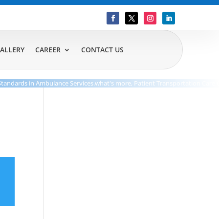
ALLERY
CAREER
CONTACT US
dards in Ambulance Services.what's more, Patient Transportation Care.Our De