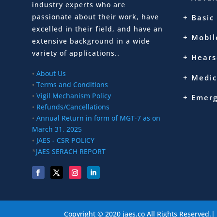
industry experts who are
passionate about their work, have
+ Basic
excelled in their field, and have an
+ Mobil
extensive background in a wide
variety of applications..
+ Hears
•
About Us
+ Medic
•
Terms and Conditions
•
Vigil Mechanism Policy
+ Emer
•
Refunds/Cancellations
•
Annual Return in form of MGT-7 as on
March 31, 2025
•
JAES - CSR POLICY
*
JAES SERACH REPORT
Copyright © 2020 jaes.co All Rights Reserved.|