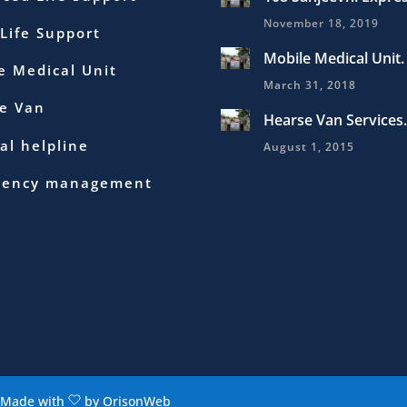
November 18, 2019
 Life Support
Mobile Medical Unit.
e Medical Unit
March 31, 2018
e Van
Hearse Van Services.
al helpline
August 1, 2015
gency management
Made with
by OrisonWeb