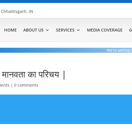
, Chhattisgarh, IN
HOME
ABOUT US
SERVICES
MEDIA COVERAGE
G
We're setting Stan
िया मानवता का परिचय |
lients
|
0 comments