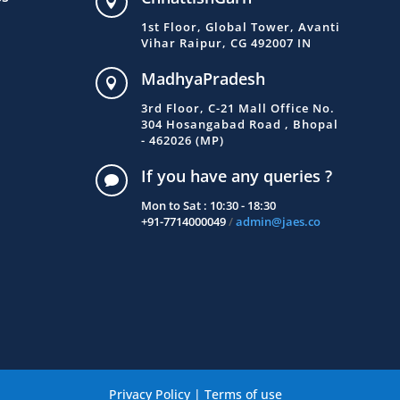

1st Floor, Global Tower, Avanti
Vihar Raipur, CG 492007 IN
MadhyaPradesh

3rd Floor, C-21 Mall Office No.
304 Hosangabad Road , Bhopal
- 462026 (MP)
If you have any queries ?

Mon to Sat : 10:30 - 18:30
+91-7714000049
/
admin@jaes.co
Privacy Policy
|
Terms of use