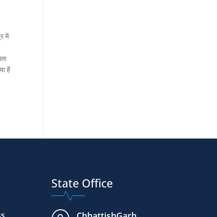
 में
ाता
या है
State Office
ss
ChhattishGarh