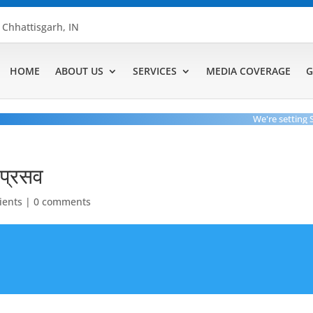
, Chhattisgarh, IN
HOME
ABOUT US
SERVICES
MEDIA COVERAGE
G
We're setting Stand
त प्रसव
lients
|
0 comments