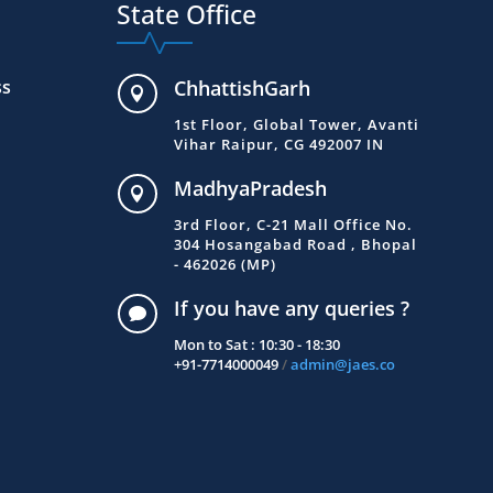
State Office
ss
ChhattishGarh

1st Floor, Global Tower, Avanti
Vihar Raipur, CG 492007 IN
MadhyaPradesh

3rd Floor, C-21 Mall Office No.
304 Hosangabad Road , Bhopal
- 462026 (MP)
If you have any queries ?

Mon to Sat : 10:30 - 18:30
+91-7714000049
/
admin@jaes.co