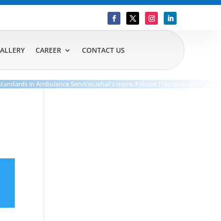
ALLERY
CAREER
CONTACT US
ards in Ambulance Services.what's more, Patient Transportation Care.Our De