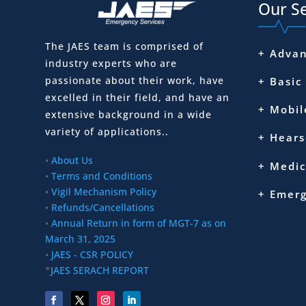
Our Se
The JAES team is comprised of
+ Advan
industry experts who are
passionate about their work, have
+ Basic
excelled in their field, and have an
+ Mobil
extensive background in a wide
variety of applications..
+ Hears
•
About Us
+ Medic
•
Terms and Conditions
•
Vigil Mechanism Policy
+ Emer
•
Refunds/Cancellations
•
Annual Return in form of MGT-7 as on
March 31, 2025
•
JAES - CSR POLICY
*
JAES SERACH REPORT