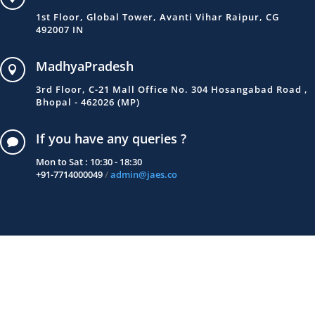
1st Floor, Global Tower, Avanti Vihar Raipur, CG
492007 IN
MadhyaPradesh

3rd Floor, C-21 Mall Office No. 304 Hosangabad Road ,
Bhopal - 462026 (MP)
If you have any queries ?

Mon to Sat : 10:30 - 18:30
+91-7714000049
/
admin@jaes.co
Copyright © 2020 jaes.co All Rights Reserved.|
Made