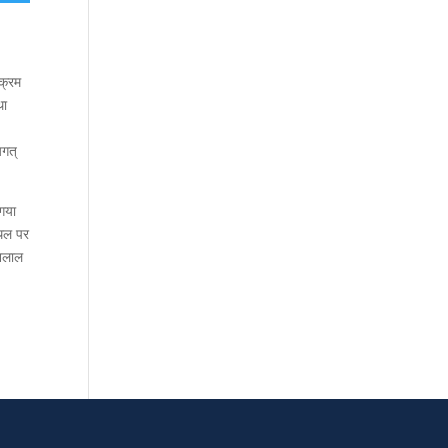
यक्रम
था
यगत्
 गया
्थल पर
तनलाल