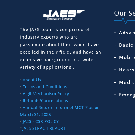
Our Se
The JAES team is comprised of
+ Advan
industry experts who are
passionate about their work, have
+ Basic
excelled in their field, and have an
+ Mobil
extensive background in a wide
variety of applications..
+ Hears
•
About Us
+ Medic
•
Terms and Conditions
•
Vigil Mechanism Policy
+ Emer
•
Refunds/Cancellations
•
Annual Return in form of MGT-7 as on
March 31, 2025
•
JAES - CSR POLICY
*
JAES SERACH REPORT