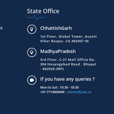
State Office
ss
ChhattishGarh

1st Floor, Global Tower, Avanti
Vihar Raipur, CG 492007 IN
MadhyaPradesh

3rd Floor, C-21 Mall Office No.
304 Hosangabad Road , Bhopal
- 462026 (MP)
If you have any queries ?

Mon to Sat : 10:30 - 18:30
+91-7714000049
/
admin@jaes.co