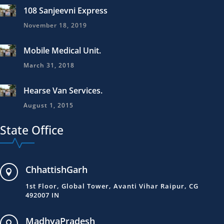
108 Sanjeevni Express
November 18, 2019
Mobile Medical Unit.
March 31, 2018
Hearse Van Services.
August 1, 2015
State Office
ChhattishGarh

1st Floor, Global Tower, Avanti Vihar Raipur, CG
492007 IN
MadhyaPradesh
