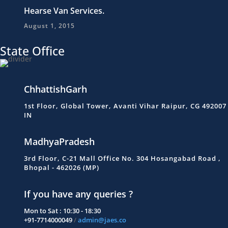
Hearse Van Services.
August 1, 2015
State Office
ChhattishGarh
1st Floor, Global Tower, Avanti Vihar Raipur, CG 492007
IN
MadhyaPradesh
3rd Floor, C-21 Mall Office No. 304 Hosangabad Road ,
Bhopal - 462026 (MP)
If you have any queries ?
Mon to Sat : 10:30 - 18:30
+91-7714000049
/
admin@jaes.co