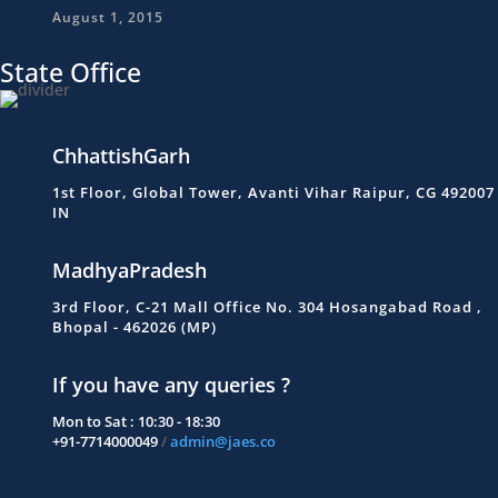
August 1, 2015
State Office
ChhattishGarh
1st Floor, Global Tower, Avanti Vihar Raipur, CG 492007
IN
MadhyaPradesh
3rd Floor, C-21 Mall Office No. 304 Hosangabad Road ,
Bhopal - 462026 (MP)
If you have any queries ?
Mon to Sat : 10:30 - 18:30
+91-7714000049
/
admin@jaes.co