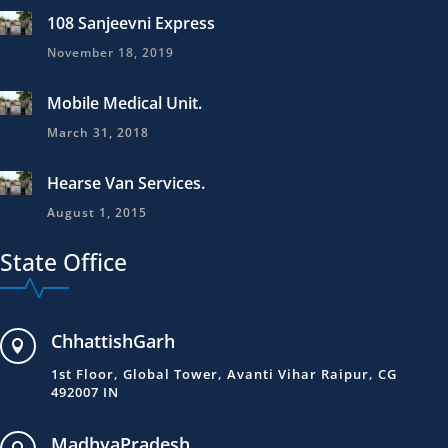
108 Sanjeevni Express
November 18, 2019
Mobile Medical Unit.
March 31, 2018
Hearse Van Services.
August 1, 2015
State Office
ChhattishGarh

1st Floor, Global Tower, Avanti Vihar Raipur, CG
492007 IN
MadhyaPradesh