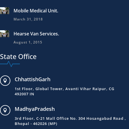
Mobile Medical Unit.
March 31, 2018
Hearse Van Services.
August 1, 2015
State Office
ChhattishGarh

1st Floor, Global Tower, Avanti Vihar Raipur, CG
492007 IN
MadhyaPradesh

3rd Floor, C-21 Mall Office No. 304 Hosangabad Road ,
Bhopal - 462026 (MP)