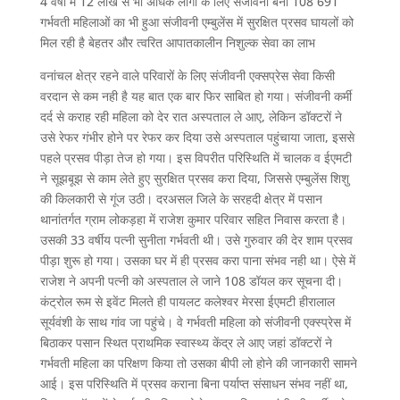
4 वर्षों में 12 लाख से भी अधिक लोगों के लिए संजीवनी बनी 108 691
गर्भवती महिलाओं का भी हुआ संजीवनी एम्बुलेंस में सुरक्षित प्रसव घायलों को
मिल रही है बेहतर और त्वरित आपातकालीन निशुल्क सेवा का लाभ
वनांचल क्षेत्र रहने वाले परिवारों के लिए संजीवनी एक्सप्रेस सेवा किसी
वरदान से कम नही है यह बात एक बार फिर साबित हो गया। संजीवनी कर्मी
दर्द से कराह रही महिला को देर रात अस्पताल ले आए, लेकिन डॉक्टरों ने
उसे रेफर गंभीर होने पर रेफर कर दिया उसे अस्पताल पहुंचाया जाता, इससे
पहले प्रसव पीड़ा तेज हो गया। इस विपरीत परिस्थिति में चालक व ईएमटी
ने सूझबूझ से काम लेते हुए सुरक्षित प्रसव करा दिया, जिससे एम्बुलेंस शिशु
की किलकारी से गूंज उठी। दरअसल जिले के सरहदी क्षेत्र में पसान
थानांतर्गत ग्राम लोकड़हा में राजेश कुमार परिवार सहित निवास करता है।
उसकी 33 वर्षीय पत्नी सुनीता गर्भवती थी। उसे गुरुवार की देर शाम प्रसव
पीड़ा शुरू हो गया। उसका घर में ही प्रसव करा पाना संभव नही था। ऐसे में
राजेश ने अपनी पत्नी को अस्पताल ले जाने 108 डॉयल कर सूचना दी।
कंट्रोल रूम से इवेंट मिलते ही पायलट कलेश्वर मेरसा ईएमटी हीरालाल
सूर्यवंशी के साथ गांव जा पहुंचे। वे गर्भवती महिला को संजीवनी एक्स्प्रेस में
बिठाकर पसान स्थित प्राथमिक स्वास्थ्य केंद्र ले आए जहां डॉक्टरों ने
गर्भवती महिला का परिक्षण किया तो उसका बीपी लो होने की जानकारी सामने
आई। इस परिस्थिति में प्रसव कराना बिना पर्याप्त संसाधन संभव नहीं था,